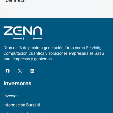
ZenaTech.
Dron de IA de próxima generación, Dron como Servicio,
Computación Cuántica y soluciones empresariales SaaS
para empresas y gobiernos.
F
X
L
a
-
i
c
t
n
e
w
k
Inversores
b
i
e
o
t
d
o
t
i
Inversor
k
e
n
r
Información Bursátil