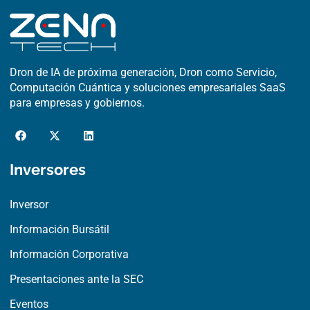
Dron de IA de próxima generación, Dron como Servicio,
Computación Cuántica y soluciones empresariales SaaS
para empresas y gobiernos.
F
X
L
a
-
i
c
t
n
e
w
k
Inversores
b
i
e
o
t
d
o
t
i
Inversor
k
e
n
r
Información Bursátil
Información Corporativa
Presentaciones ante la SEC
Eventos