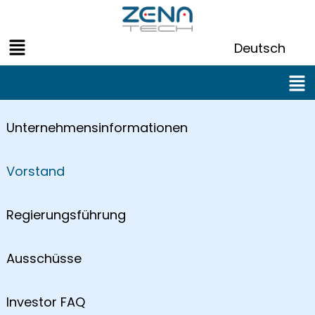
Zum
Inhalt
Menü
springen
Deutsch
Men
Unternehmensinformationen
Vorstand
Regierungsführung
Ausschüsse
Investor FAQ