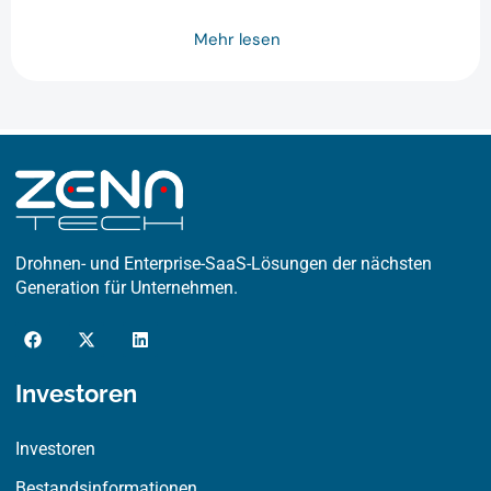
Mehr lesen
Drohnen- und Enterprise-SaaS-Lösungen der nächsten
Generation für Unternehmen.
F
X
L
a
-
i
c
t
n
e
w
k
Investoren
b
i
e
o
t
d
o
t
i
Investoren
k
e
n
r
Bestandsinformationen