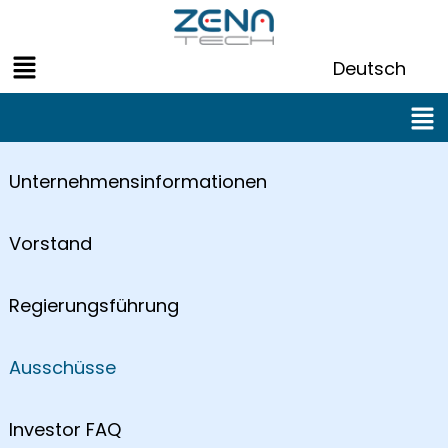
Zum
Inhalt
Menü
springen
Deutsch
Men
Unternehmensinformationen
Vorstand
Regierungsführung
Ausschüsse
Investor FAQ