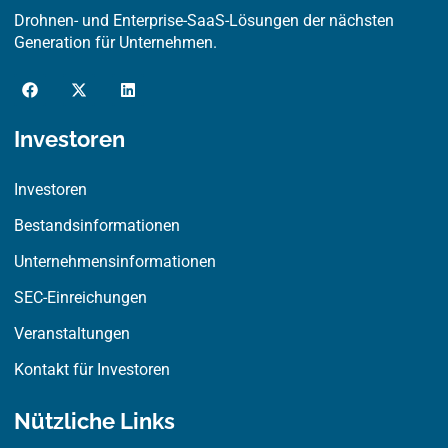
Drohnen- und Enterprise-SaaS-Lösungen der nächsten
Generation für Unternehmen.
F
X
L
a
-
i
c
t
n
e
w
k
Investoren
b
i
e
o
t
d
o
t
i
Investoren
k
e
n
r
Bestandsinformationen
Unternehmensinformationen
SEC-Einreichungen
Veranstaltungen
Kontakt für Investoren
Nützliche Links