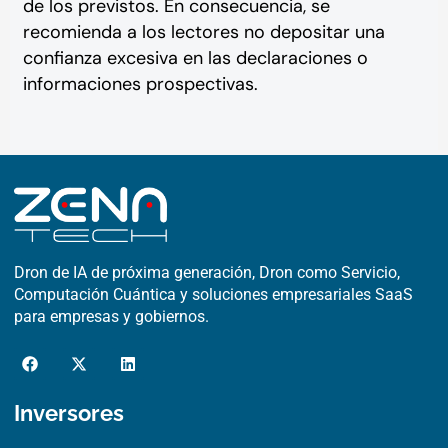
de los previstos. En consecuencia, se
recomienda a los lectores no depositar una
confianza excesiva en las declaraciones o
informaciones prospectivas.
Dron de IA de próxima generación, Dron como Servicio,
Computación Cuántica y soluciones empresariales SaaS
para empresas y gobiernos.
F
X
L
a
-
i
c
t
n
e
w
k
Inversores
b
i
e
o
t
d