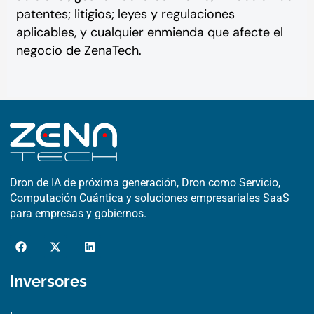
patentes; litigios; leyes y regulaciones
aplicables, y cualquier enmienda que afecte el
negocio de ZenaTech.
Dron de IA de próxima generación, Dron como Servicio,
Computación Cuántica y soluciones empresariales SaaS
para empresas y gobiernos.
F
X
L
a
-
i
c
t
n
e
w
k
Inversores
b
i
e
o
t
d
o
t
i