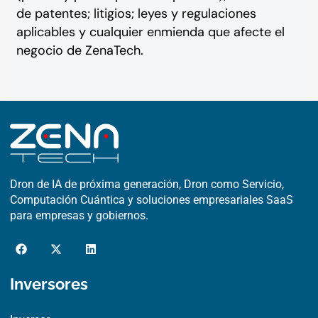
de patentes; litigios; leyes y regulaciones
aplicables y cualquier enmienda que afecte el
negocio de ZenaTech.
Dron de IA de próxima generación, Dron como Servicio,
Computación Cuántica y soluciones empresariales SaaS
para empresas y gobiernos.
F
X
L
a
-
i
c
t
n
e
w
k
Inversores
b
i
e
o
t
d
o
t
i