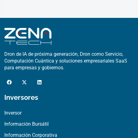
Dron de IA de próxima generación, Dron como Servicio,
Computación Cuántica y soluciones empresariales SaaS
para empresas y gobiernos.
F
X
L
a
-
i
c
t
n
e
w
k
Inversores
b
i
e
o
t
d
o
t
i
Inversor
k
e
n
r
Información Bursátil
Información Corporativa