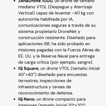
ZenaDrone 1000
, un drone de tamaño
mediano VTOL (Despegue y Aterrizaje
Vertical) capaz de levantar ~40 kg con
autonomía habilitada por IA,
comunicaciones seguras a través de su
sistema propietario DroneNet y
construcción resistente. Diseñado para
aplicaciones ISR, ha sido probado en
misiones pagadas con la Fuerza Aérea de
EE. UU. y la Reserva Naval para entrega
de carga crítica (por ejemplo, sangre).
IQ Square
, un drone VTOL (tamaño inicial
40”×40”) diseñado para encuestas
terrestres, inspecciones de
infraestructura y tareas de
reconocimiento de defensa.
IQ Nano
, un drone compacto para
interiores (tamaño inicial 20″×20″),