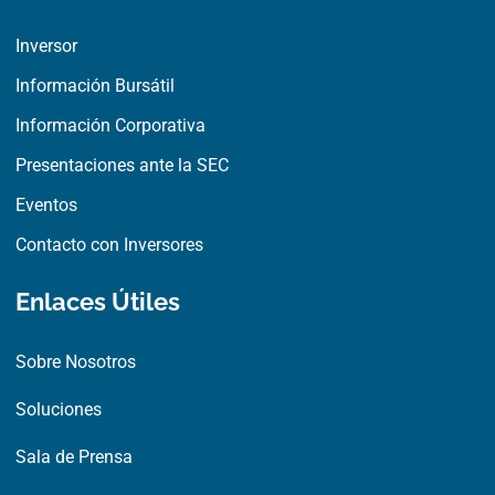
o
t
d
o
t
i
Inversor
k
e
n
r
Información Bursátil
Información Corporativa
Presentaciones ante la SEC
Eventos
Contacto con Inversores
Enlaces Útiles
Sobre Nosotros
Soluciones
Sala de Prensa