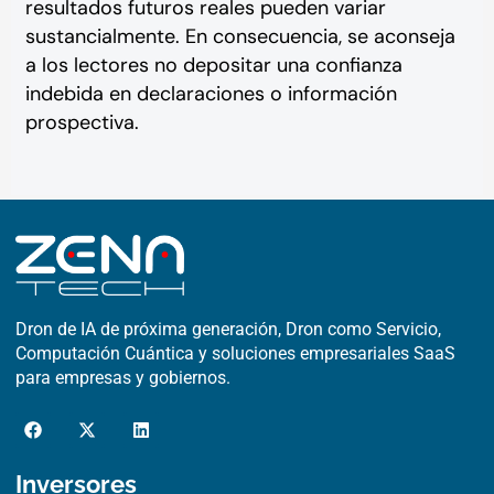
resultados futuros reales pueden variar
sustancialmente. En consecuencia, se aconseja
a los lectores no depositar una confianza
indebida en declaraciones o información
prospectiva.
Dron de IA de próxima generación, Dron como Servicio,
Computación Cuántica y soluciones empresariales SaaS
para empresas y gobiernos.
F
X
L
a
-
i
c
t
n
e
w
k
Inversores
b
i
e