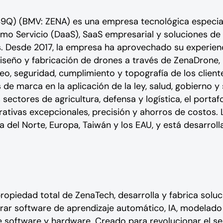
9Q) (BMV: ZENA) es una empresa tecnológica especial
s como Servicio (DaaS), SaaS empresarial y soluciones 
s. Desde 2017, la empresa ha aprovechado su experienc
seño y fabricación de drones a través de ZenaDrone, 
o, seguridad, cumplimiento y topografía de los client
 de marca en la aplicación de la ley, salud, gobierno y
ectores de agricultura, defensa y logística, el portaf
rativas excepcionales, precisión y ahorros de costos.
ca del Norte, Europa, Taiwán y los EAU, y está desarr
 propiedad total de ZenaTech, desarrolla y fabrica so
ar software de aprendizaje automático, IA, modelado
 software y hardware. Creado para revolucionar el se