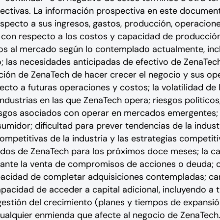
pectivas. La información prospectiva en este documento
pecto a sus ingresos, gastos, producción, operaciones,
 con respecto a los costos y capacidad de producción
os al mercado según lo contemplado actualmente, inc
las necesidades anticipadas de efectivo de ZenaTec
ención de ZenaTech de hacer crecer el negocio y sus op
cto a futuras operaciones y costos; la volatilidad de 
ndustrias en las que ZenaTech opera; riesgos político
iesgos asociados con operar en mercados emergentes; 
umidor; dificultad para prever tendencias de la indust
competitivas de la industria y las estrategias competi
ados de ZenaTech para los próximos doce meses; la c
ante la venta de compromisos de acciones o deuda; ca
pacidad de completar adquisiciones contempladas; ca
pacidad de acceder a capital adicional, incluyendo a t
 gestión del crecimiento (planes y tiempos de expansión)
 cualquier enmienda que afecte al negocio de ZenaTech