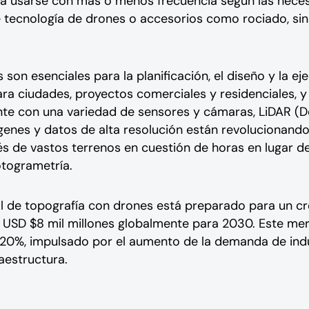
ra usarse con más o menos frecuencia según las neces
tecnología de drones o accesorios como rociado, sin
 son esenciales para la planificación, el diseño y la e
ara ciudades, proyectos comerciales y residenciales, y 
e con una variedad de sensores y cámaras, LiDAR (De
nes y datos de alta resolución están revolucionando l
és de vastos terrenos en cuestión de horas en lugar 
togrametría.
al de topografía con drones está preparado para un cr
os USD $8 mil millones globalmente para 2030. Este me
0%, impulsado por el aumento de la demanda de indus
raestructura.