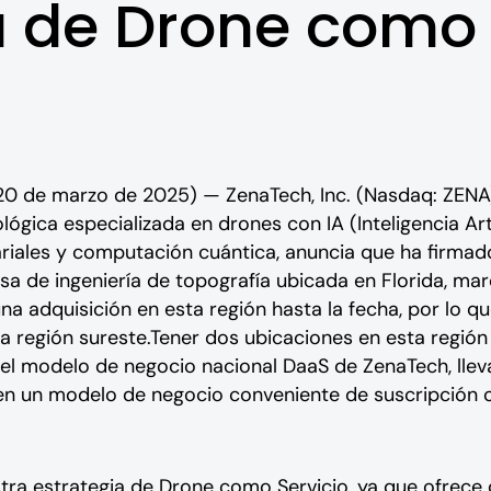
a de Drone como 
(20 de marzo de 2025) — ZenaTech, Inc. (Nasdaq: ZENA
ógica especializada en drones con IA (Inteligencia Arti
riales y computación cuántica, anuncia que ha firmado
a de ingeniería de topografía ubicada en Florida, marc
 adquisición en esta región hasta la fecha, por lo que
a región sureste.Tener dos ubicaciones en esta regió
y el modelo de negocio nacional DaaS de ZenaTech, llev
 en un modelo de negocio conveniente de suscripción o
stra estrategia de Drone como Servicio, ya que ofrece