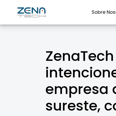
Skip
to
Sobre Nos
content
ZenaTech 
intencione
empresa d
sureste, c