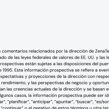
comentarios relacionados por la dirección de ZenaTec
ado de las leyes federales de valores de EE. UU. y las
prospectivas están sujetas a las disposiciones del pue
e 1995. Esta información prospectiva se refiere a even
 expectativas y proyecciones de la dirección con respe
l rendimiento, y las perspectivas de negocio y oportu
jan las creencias actuales de la dirección y se basan 
 algunos casos, la información prospectiva puede ser i
ar”, “planificar”, “anticipar”, “apuntar”, “buscar”, “es/s
”, “continuar” o el negativo de estos términos u otra 