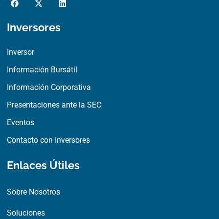
a
-
i
c
t
n
e
w
k
Inversores
b
i
e
o
t
d
o
t
i
Inversor
k
e
n
r
Información Bursátil
Información Corporativa
Presentaciones ante la SEC
Eventos
Contacto con Inversores
Enlaces Útiles
Sobre Nosotros
Soluciones