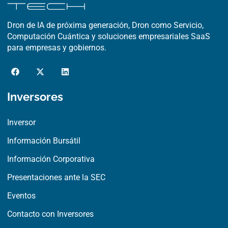
Dron de IA de próxima generación, Dron como Servicio,
Computación Cuántica y soluciones empresariales SaaS
para empresas y gobiernos.
F
X
L
a
-
i
c
t
n
e
w
k
Inversores
b
i
e
o
t
d
o
t
i
Inversor
k
e
n
r
Información Bursátil
Información Corporativa
Presentaciones ante la SEC
Eventos
Contacto con Inversores