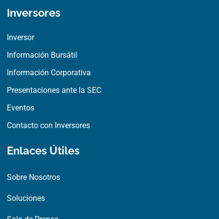
e
w
k
Inversores
b
i
e
o
t
d
o
t
i
Inversor
k
e
n
r
Información Bursátil
Información Corporativa
Presentaciones ante la SEC
Eventos
Contacto con Inversores
Enlaces Útiles
Sobre Nosotros
Soluciones