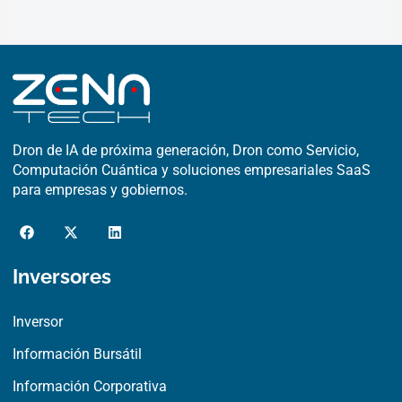
Dron de IA de próxima generación, Dron como Servicio,
Computación Cuántica y soluciones empresariales SaaS
para empresas y gobiernos.
F
X
L
a
-
i
c
t
n
e
w
k
Inversores
b
i
e
o
t
d
o
t
i
Inversor
k
e
n
r
Información Bursátil
Información Corporativa