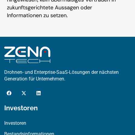
zukunftsgerichtete Aussagen oder
Informationen zu setzen.
Drohnen- und Enterprise-SaaS-Lösungen der nächsten
Generation für Unternehmen.
F
X
L
a
-
i
c
t
n
e
w
k
Investoren
b
i
e
o
t
d
o
t
i
Investoren
k
e
n
r
Bestandsinformationen