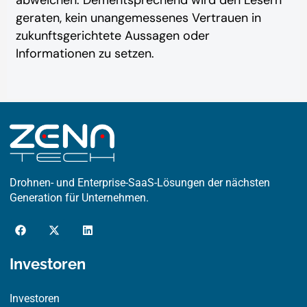
abweichen. Dementsprechend wird den Lesern
geraten, kein unangemessenes Vertrauen in
zukunftsgerichtete Aussagen oder
Informationen zu setzen.
Drohnen- und Enterprise-SaaS-Lösungen der nächsten
Generation für Unternehmen.
F
X
L
a
-
i
c
t
n
e
w
k
Investoren
b
i
e
o
t
d
o
t
i
Investoren
k
e
n