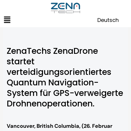
Zum
Inhalt
Menü
springen
Deutsch
ZenaTechs ZenaDrone
startet
verteidigungsorientiertes
Quantum Navigation-
System für GPS-verweigerte
Drohnenoperationen.
Vancouver, British Columbia, (26. Februar