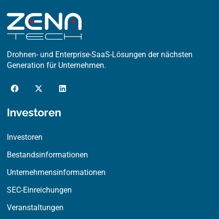
Drohnen- und Enterprise-SaaS-Lösungen der nächsten
Generation für Unternehmen.
F
X
L
a
-
i
c
t
n
e
w
k
Investoren
b
i
e
o
t
d
o
t
i
Investoren
k
e
n
r
Bestandsinformationen
Unternehmensinformationen
SEC-Einreichungen
Veranstaltungen