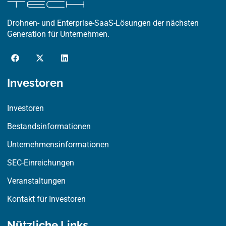
Drohnen- und Enterprise-SaaS-Lösungen der nächsten
Generation für Unternehmen.
F
X
L
a
-
i
c
t
n
e
w
k
Investoren
b
i
e
o
t
d
o
t
i
Investoren
k
e
n
r
Bestandsinformationen
Unternehmensinformationen
SEC-Einreichungen
Veranstaltungen
Kontakt für Investoren
Nützliche Links