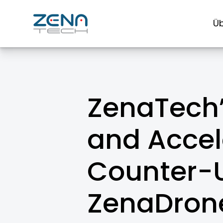
Zum
Inhalt
Üb
springen
ZenaTech’
and Accel
Counter-U
ZenaDrone