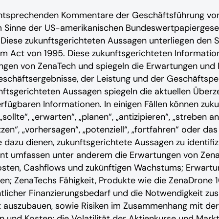
entsprechenden Kommentare der Geschäftsführung von 
im Sinne der US-amerikanischen Bundeswertpapierges
 Diese zukunftsgerichteten Aussagen unterliegen den
orm Act von 1995. Diese zukunftsgerichteten Informatio
stungen von ZenaTech und spiegeln die Erwartungen u
schäftsergebnisse, der Leistung und der Geschäftspe
unftsgerichteten Aussagen spiegeln die aktuellen Üb
erfügbaren Informationen. In einigen Fällen können zuk
sollte“, „erwarten“, „planen“, „antizipieren“, „streben an“
zen“, „vorhersagen“, „potenziell“, „fortfahren“ oder da
e dazu dienen, zukunftsgerichtete Aussagen zu identifi
nt umfassen unter anderem die Erwartungen von Zena
Kosten, Cashflows und zukünftigen Wachstums; Erwartun
en; ZenaTechs Fähigkeit, Produkte wie die ZenaDrone 
tlicher Finanzierungsbedarf und die Notwendigkeit zusä
t auszubauen, sowie Risiken im Zusammenhang mit de
 und Kosten; die Volatilität der Aktienkurse und Markt