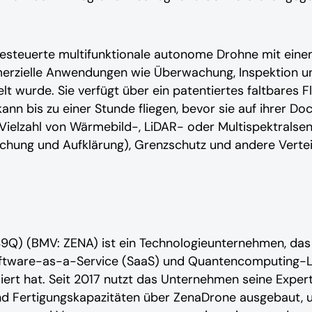
-gesteuerte multifunktionale autonome Drohne mit ei
erzielle Anwendungen wie Überwachung, Inspektion un
t wurde. Sie verfügt über ein patentiertes faltbares F
ann bis zu einer Stunde fliegen, bevor sie auf ihrer D
 Vielzahl von Wärmebild-, LiDAR- oder Multispektrals
achung und Aufklärung), Grenzschutz und andere Ver
9Q) (BMV: ZENA) ist ein Technologieunternehmen, das 
ftware-as-a-Service (SaaS) und Quantencomputing-Lö
ert hat. Seit 2017 nutzt das Unternehmen seine Expert
nd Fertigungskapazitäten über ZenaDrone ausgebaut, 