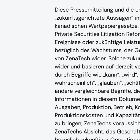
Diese Pressemitteilung und die 
„zukunftsgerichtete Aussagen“ 
kanadischen Wertpapiergesetze.
Private Securities Litigation Ref
Ereignisse oder zukünftige Lei
bezüglich des Wachstums, der Ge
von ZenaTech wider. Solche zuk
wider und basieren auf derzeit v
durch Begriffe wie „kann“, „wird“, „
wahrscheinlich“, „glauben“, „schät
andere vergleichbare Begriffe, di
Informationen in diesem Dokume
Ausgaben, Produktion, Betrieb, 
Produktionskosten und Kapazität
zu bringen; ZenaTechs voraussich
ZenaTechs Absicht, das Geschäf
bezüglich zukünftiger Operationen