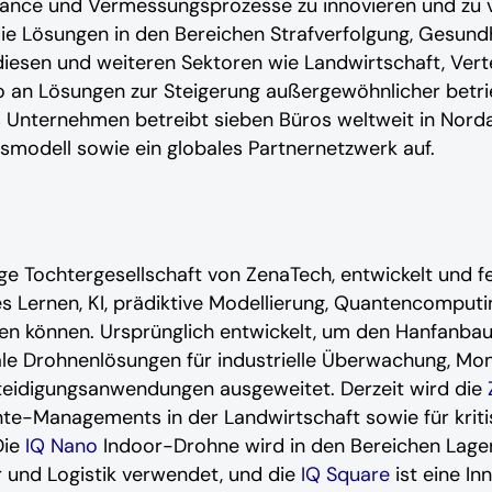
ance und Vermessungsprozesse zu innovieren und zu v
 Lösungen in den Bereichen Strafverfolgung, Gesundhe
 diesen und weiteren Sektoren wie Landwirtschaft, Vert
o an Lösungen zur Steigerung außergewöhnlicher betrieb
 Unternehmen betreibt sieben Büros weltweit in Nord
modell sowie ein globales Partnernetzwerk auf.
ige Tochtergesellschaft von ZenaTech, entwickelt und
es Lernen, KI, prädiktive Modellierung, Quantencompu
n können. Ursprünglich entwickelt, um den Hanfanbau z
ale Drohnenlösungen für industrielle Überwachung, Monit
teidigungsanwendungen ausgeweitet. Derzeit wird die
te-Managements in der Landwirtschaft sowie für krit
Die
IQ Nano
Indoor-Drohne wird in den Bereichen Lag
r und Logistik verwendet, und die
IQ Square
ist eine In