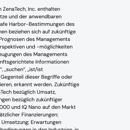
ZenaTech, Inc. enthalten
etze und der anwendbaren
 Safe Harbor-Bestimmungen des
nen beziehen sich auf zukünftige
nd Prognosen des Managements
rspektiven und -möglichkeiten
erzeugungen des Managements
unftsgerichtete Informationen
, „suchen“, „ist/ist
s Gegenteil dieser Begriffe oder
zieren, erkannt werden. Zukünftige
Tech bezüglich Umsatz,
gen bezüglich zukünftiger
1000 und IQ Nano auf den Markt
tzlicher Finanzierungen;
r Umsetzung; Erwartungen
bedingungen in den Industrien, in