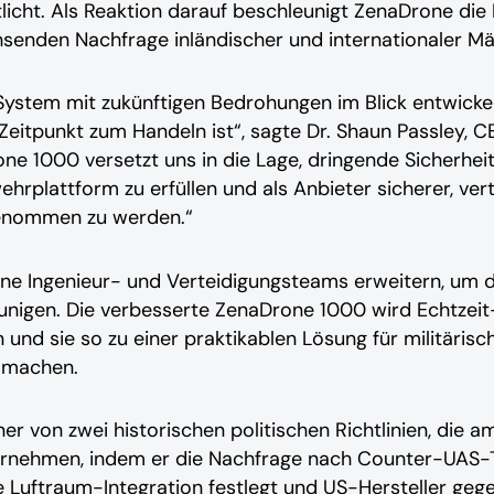
cht. Als Reaktion darauf beschleunigt ZenaDrone die
senden Nachfrage inländischer und internationaler Mä
stem mit zukünftigen Bedrohungen im Blick entwickelt
Zeitpunkt zum Handeln ist“, sagte Dr. Shaun Passley, C
one 1000 versetzt uns in die Lage, dringende Sicherhei
ehrplattform zu erfüllen und als Anbieter sicherer, ve
genommen zu werden.“
ne Ingenieur- und Verteidigungsteams erweitern, um d
eunigen. Die verbesserte ZenaDrone 1000 wird Echtze
 und sie so zu einer praktikablen Lösung für militärisch
n machen.
ner von zwei historischen politischen Richtlinien, die 
rnehmen, indem er die Nachfrage nach Counter-UAS-T
 Luftraum-Integration festlegt und US-Hersteller geg