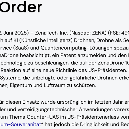
 Order
2. Juni 2025) – ZenaTech, Inc. (Nasdaq: ZENA) (FSE: 49
auf KI (Künstliche Intelligenz) Drohnen, Drohne als Se
ice (SaaS) und Quantencomputing-Lösungen spezialisi
enaDrone beabsichtigt, ein Patent anzumelden und de
echnologie zu beschleunigen, die auf der ZenaDrone 
 Reaktion auf eine neue Richtlinie des US-Präsidente
 Systeme, die unbefugte oder gefährliche Drohnen erke
hen, Eigentum und Luftraum zu schützen.
r diesen Einsatz wurde ursprünglich im letzten Jahr e
ler und verteidigungstechnischer Anwendungen vorerst 
hl zum Thema Counter-UAS im US-Präsidentenerlass vom
aum-Souveränität
“ hat jedoch die Dringlichkeit und Be