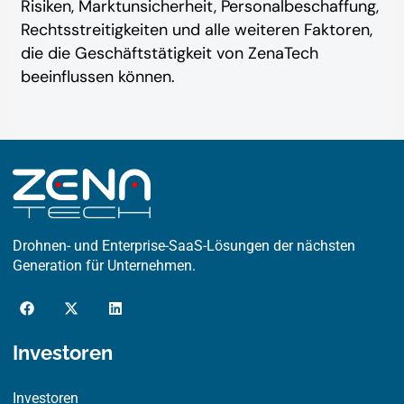
Risiken, Marktunsicherheit, Personalbeschaffung,
Rechtsstreitigkeiten und alle weiteren Faktoren,
die die Geschäftstätigkeit von ZenaTech
beeinflussen können.
Drohnen- und Enterprise-SaaS-Lösungen der nächsten
Generation für Unternehmen.
F
X
L
a
-
i
c
t
n
e
w
k
Investoren
b
i
e
o
t
d
o
t
i
Investoren
k
e
n