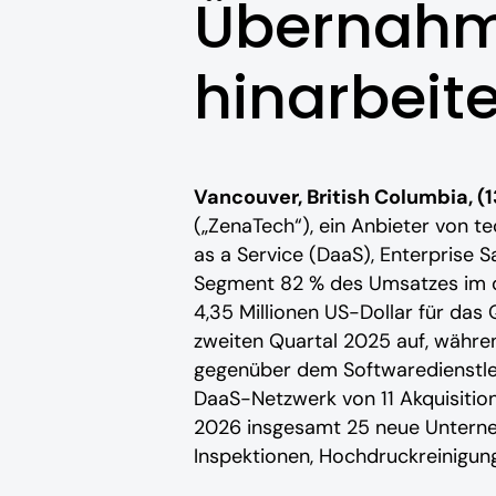
Übernahme
hinarbeite
Vancouver, British Columbia, (
(„ZenaTech“), ein Anbieter von t
as a Service (DaaS), Enterpris
Segment 82 % des Umsatzes im d
4,35 Millionen US-Dollar für das
zweiten Quartal 2025 auf, währ
gegenüber dem Softwaredienstlei
DaaS-Netzwerk von 11 Akquisition
2026 insgesamt 25 neue Unterne
Inspektionen, Hochdruckreinigung