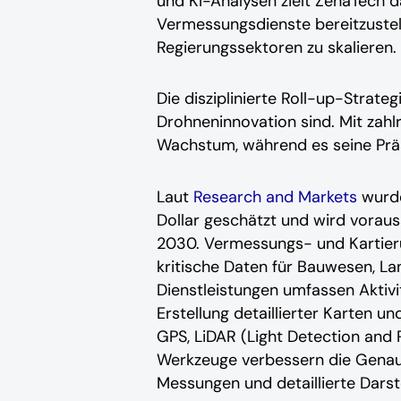
und KI-Analysen zielt ZenaTech d
Vermessungsdienste bereitzuste
Regierungssektoren zu skalieren.
Die disziplinierte Roll-up-Strateg
Drohneninnovation sind. Mit zahl
Wachstum, während es seine Präs
Laut
Research and Markets
wurde
Dollar geschätzt und wird voraus
2030. Vermessungs- und Kartieru
kritische Daten für Bauwesen, 
Dienstleistungen umfassen Aktiv
Erstellung detaillierter Karten 
GPS, LiDAR (Light Detection and 
Werkzeuge verbessern die Genaui
Messungen und detaillierte Darst