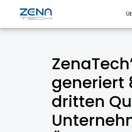
Zum
Inhalt
Üb
springen
ZenaTech’
generiert
dritten Q
Unternehm