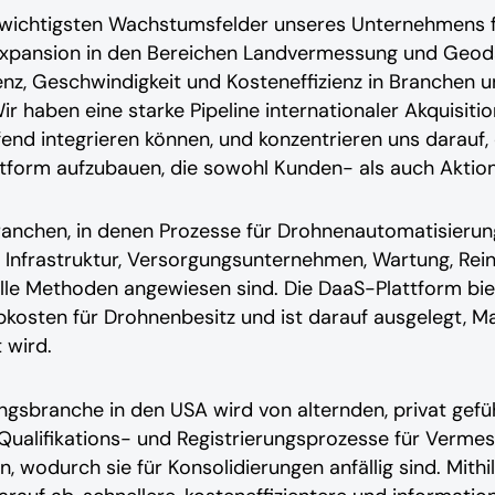
r wichtigsten Wachstumsfelder unseres Unternehmens fü
 Expansion in den Bereichen Landvermessung und Geoda
ligenz, Geschwindigkeit und Kosteneffizienz in Branchen 
r haben eine starke Pipeline internationaler Akquisitio
nd integrieren können, und konzentrieren uns darauf, 
tform aufzubauen, die sowohl Kunden- als auch Aktion
ranchen, in denen Prozesse für Drohnenautomatisierun
Infrastruktur, Versorgungsunternehmen, Wartung, Rein
e Methoden angewiesen sind. Die DaaS-Plattform biete
abkosten für Drohnenbesitz und ist darauf ausgelegt, M
 wird.
gsbranche in den USA wird von alternden, privat gef
 Qualifikations- und Registrierungsprozesse für Verme
, wodurch sie für Konsolidierungen anfällig sind. Mith