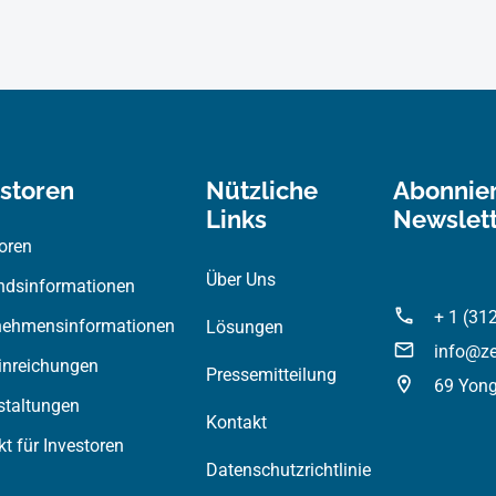
estoren
Nützliche
Abonnie
Links
Newslet
oren
Über Uns
ndsinformationen
+ 1 (31
nehmensinformationen
Lösungen
info@z
inreichungen
Pressemitteilung
69 Yong
staltungen
Kontakt
t für Investoren
Datenschutzrichtlinie