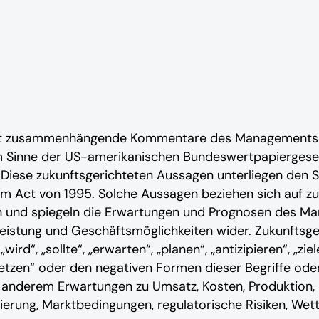
mit zusammenhängende Kommentare des Managements vo
im Sinne der US-amerikanischen Bundeswertpapierges
 Diese zukunftsgerichteten Aussagen unterliegen de
orm Act von 1995. Solche Aussagen beziehen sich auf zu
h und spiegeln die Erwartungen und Prognosen des M
eistung und Geschäftsmöglichkeiten wider. Zukunftsge
wird“, „sollte“, „erwarten“, „planen“, „antizipieren“, „zie
rtsetzen“ oder den negativen Formen dieser Begriffe od
 anderem Erwartungen zu Umsatz, Kosten, Produktion, 
zierung, Marktbedingungen, regulatorische Risiken, We