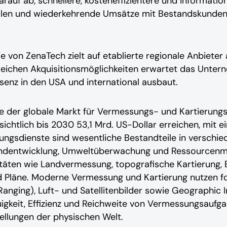
arauf ab, schnellere, kosteneffizientere und informati
llen und wiederkehrende Umsätze mit Bestandskunden
ie von ZenaTech zielt auf etablierte regionale Anbieter a
reichen Akquisitionsmöglichkeiten erwartet das Unter
enz in den USA und international ausbaut.
 der globale Markt für Vermessungs- und Kartierungs
sichtlich bis 2030 53,1 Mrd. US-Dollar erreichen, mit 
ngsdienste sind wesentliche Bestandteile in verschie
Landentwicklung, Umweltüberwachung und Ressourcen
itäten wie Landvermessung, topografische Kartierung, 
und Pläne. Moderne Vermessung und Kartierung nutzen fo
Ranging), Luft- und Satellitenbilder sowie Geographic 
gkeit, Effizienz und Reichweite von Vermessungsaufg
ellungen der physischen Welt.