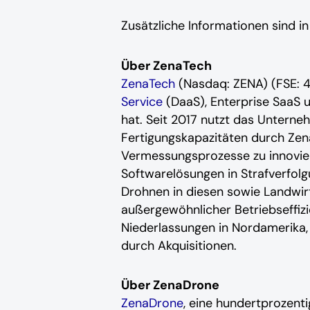
Zusätzliche Informationen sind i
Über ZenaTech
ZenaTech
(Nasdaq: ZENA) (FSE: 4
Service
(DaaS), Enterprise SaaS
hat. Seit 2017 nutzt das Untern
Fertigungskapazitäten durch Zen
Vermessungsprozesse zu innovier
Softwarelösungen in Strafverfol
Drohnen in diesen sowie Landwirt
außergewöhnlicher Betriebseffiz
Niederlassungen in Nordamerika,
durch Akquisitionen.
Über ZenaDrone
ZenaDrone
, eine hundertprozent