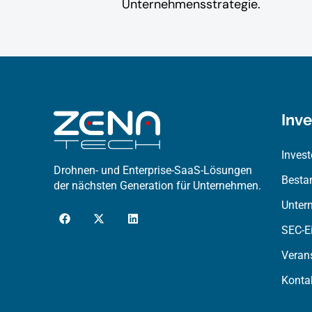
Unternehmensstrategie.
Inv
Invest
Drohnen- und Enterprise-SaaS-Lösungen
Besta
der nächsten Generation für Unternehmen.
Unter
F
X
L
a
-
i
SEC-E
c
t
n
e
w
k
Veran
b
i
e
o
t
d
o
t
i
Kontak
k
e
n
r