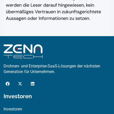
werden die Leser ‎‎‎‎darauf hingewiesen, kein
übermäßiges Vertrauen in zukunftsgerichtete
Aussagen oder ‎‎‎Informationen zu setzen.
Drohnen- und Enterprise-SaaS-Lösungen der nächsten
Generation für Unternehmen.
F
X
L
a
-
i
c
t
n
e
w
k
Investoren
b
i
e
o
t
d
o
t
i
Investoren
k
e
n
r