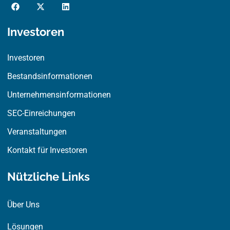
F
X
L
a
-
i
c
t
n
e
w
k
Investoren
b
i
e
o
t
d
o
t
i
Investoren
k
e
n
r
Bestandsinformationen
Unternehmensinformationen
SEC-Einreichungen
Veranstaltungen
Kontakt für Investoren
Nützliche Links
Über Uns
Lösungen