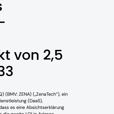
s
-
 von 2,5
33
Q) (BMV: ZENA) („ZenaTech“), ein
ienstleistung (DaaS),
ass es eine Absichtserklärung