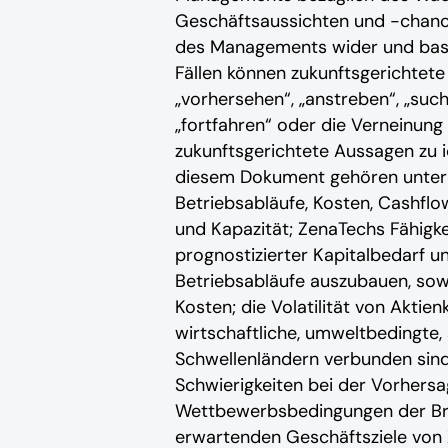
Geschäftsaussichten und -chance
des Managements wider und basie
Fällen können zukunftsgerichtete I
„vorhersehen“, „anstreben“, „suche
„fortfahren“ oder die Verneinung 
zukunftsgerichtete Aussagen zu i
diesem Dokument gehören unter 
Betriebsabläufe, Kosten, Cashfl
und Kapazität; ZenaTechs Fähigk
prognostizierter Kapitalbedarf u
Betriebsabläufe auszubauen, sow
Kosten; die Volatilität von Aktie
wirtschaftliche, umweltbedingte, 
Schwellenländern verbunden sind
Schwierigkeiten bei der Vorhersag
Wettbewerbsbedingungen der Bra
erwartenden Geschäftsziele von Z