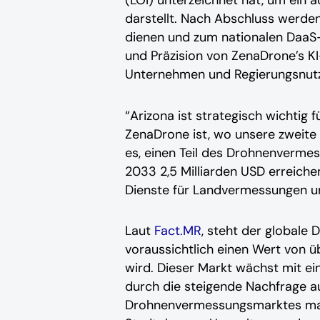
(LOI) unterzeichnet hat, um ein 
darstellt. Nach Abschluss werden
dienen und zum nationalen DaaS-
und Präzision von ZenaDrone’s 
Unternehmen und Regierungsnutz
“Arizona ist strategisch wichtig
ZenaDrone ist, wo unsere zweite 
es, einen Teil des Drohnenvermes
2033 2,5 Milliarden USD erreich
Dienste für Landvermessungen un
Laut
Fact.MR
, steht der global
voraussichtlich einen Wert von 
wird. Dieser Markt wächst mit e
durch die steigende Nachfrage a
Drohnenvermessungsmarktes mac