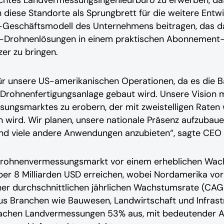
achtes Landvermessungsingenieurbüro zu erwerben, das 
 diese Standorte als Sprungbrett für die weitere Entw
Geschäftsmodell des Unternehmens beitragen, das dar
KI-Drohnenlösungen in einem praktischen Abonnement
er zu bringen.
 für unsere US-amerikanischen Operationen, da es die B
Drohnenfertigungsanlage gebaut wird. Unsere Vision mi
sungsmarktes zu erobern, der mit zweistelligen Raten 
en wird. Wir planen, unsere nationale Präsenz aufzub
d viele andere Anwendungen anzubieten“, sagte CEO S
e Drohnenvermessungsmarkt vor einem erheblichen Wac
über 8 Milliarden USD erreichen, wobei Nordamerika v
iner durchschnittlichen jährlichen Wachstumsrate (CAG
us Branchen wie Bauwesen, Landwirtschaft und Infrastr
hen Landvermessungen 53% aus, mit bedeutender Akz