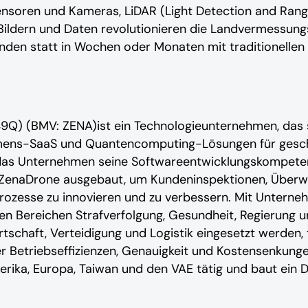
Sensoren und Kameras, LiDAR (Light Detection and Ra
ildern und Daten revolutionieren die Landvermessung
unden statt in Wochen oder Monaten mit traditionell
9Q) (BMV: ZENA)ist ein Technologieunternehmen, das s
hmens-SaaS und Quantencomputing-Lösungen für gesc
tzt das Unternehmen seine Softwareentwicklungskompet
 ZenaDrone ausgebaut, um Kundeninspektionen, Überwa
zesse zu innovieren und zu verbessern. Mit Unterne
n Bereichen Strafverfolgung, Gesundheit, Regierung un
irtschaft, Verteidigung und Logistik eingesetzt werden
 Betriebseffizienzen, Genauigkeit und Kostensenkunge
erika, Europa, Taiwan und den VAE tätig und baut ein