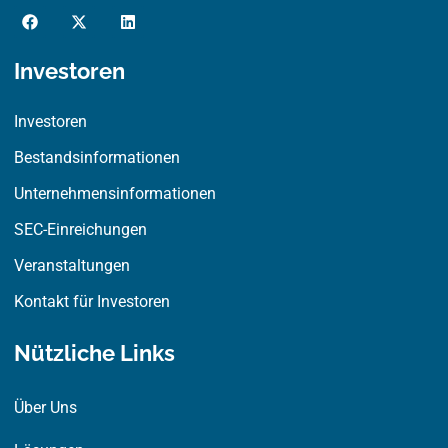
F
X
L
a
-
i
c
t
n
e
w
k
Investoren
b
i
e
o
t
d
o
t
i
Investoren
k
e
n
r
Bestandsinformationen
Unternehmensinformationen
SEC-Einreichungen
Veranstaltungen
Kontakt für Investoren
Nützliche Links
Über Uns