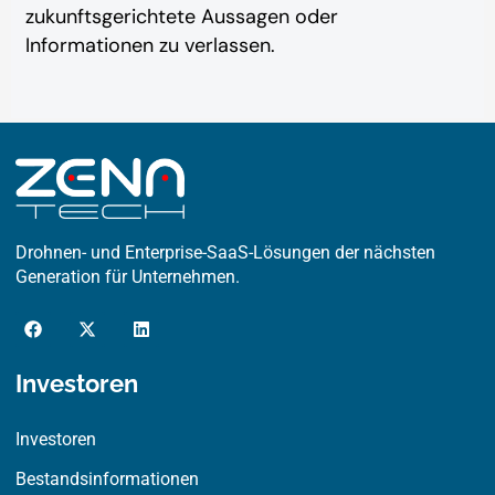
zukunftsgerichtete Aussagen oder
Informationen zu verlassen.
Drohnen- und Enterprise-SaaS-Lösungen der nächsten
Generation für Unternehmen.
F
X
L
a
-
i
c
t
n
e
w
k
Investoren
b
i
e
o
t
d
o
t
i
Investoren
k
e
n
r
Bestandsinformationen